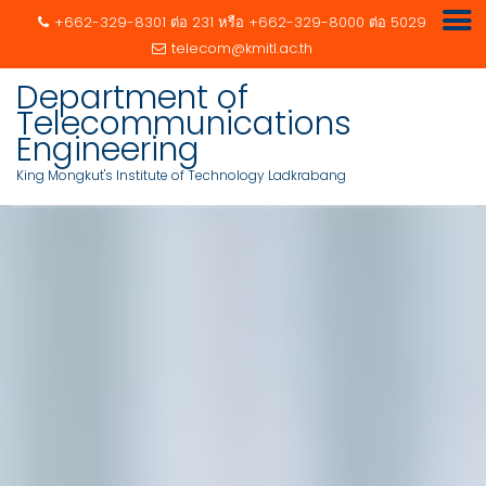
+662-329-8301 ต่อ 231 หรือ +662-329-8000 ต่อ 5029
telecom@kmitl.ac.th
Department of
Telecommunications
Engineering
King Mongkut's Institute of Technology Ladkrabang