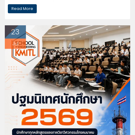
ดาวเทียมขนาดเล็ก (CanSat) จากวิทยากรตัวจริง ลงมือออกแบบและสร้าง
Read More
แผ่นวงจรพิมพ์ (PCB) ด้วยตัวเอง — นำกลับบ้านได้เลย ฝึกเขียนโปรแกรม
ควบคุม ระบบสื่อสาร และโครงสร้างดาวเทียมจำลอง ทดสอบระบบทั้งหมดที่ตัว
เองสร้างขึ้นจริง รับเกียรติบัตรเมื่อจบค่าย พบกับวิทยากรพิเศษ: ดร.สิทธิพร ชาญ
นำสิน — ผู้อำนวยการศูนย์วิจัยเทคโนโลยีอวกาศ (S-TREC), GISTDA อ.จนิษฐ์
23
ประเสริฐบูรณะกุล — ผู้เชี่ยวชาญด้านเทคโนโลยีภูมิสารสนเทศ ลิ้งค์รับสมัคร:
https://docs.google.com/…/1FAIpQLSfMxnt…/viewform… ปิดรับสมัคร:…
Jul