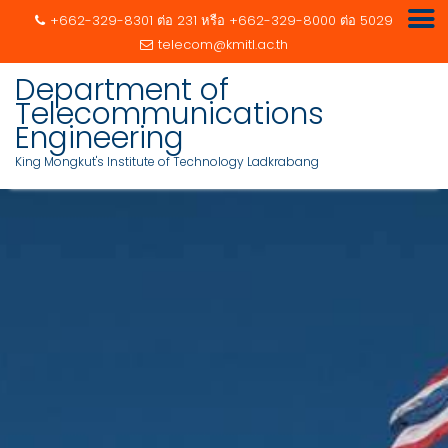
+662-329-8301 ต่อ 231 หรือ +662-329-8000 ต่อ 5029
telecom@kmitl.ac.th
Department of
Telecommunications
Engineering
King Mongkut's Institute of Technology Ladkrabang
Skip
to
content