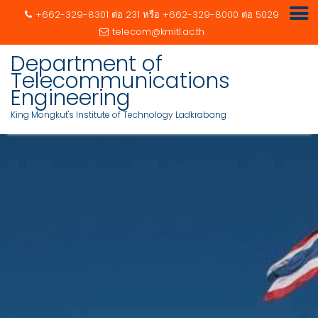
+662-329-8301 ต่อ 231 หรือ +662-329-8000 ต่อ 5029
telecom@kmitl.ac.th
Department of
Telecommunications
Engineering
King Mongkut's Institute of Technology Ladkrabang
Skip
to
content