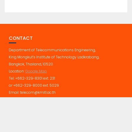
CONTACT
Department of Telecommunications Engineering,
King Mongkut’s Institute of Technology Ladkrabang,
Bangkok, Thailand, 10520
Location:
Google Map
Tel: +662-329-8301 ext. 231
or +662-329-8000 ext. 5029
Email: telecom@kmitl.ac.th
Education Base by
Acme Themes
Social media & sharing icons powered by
UltimatelySocial