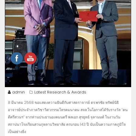
admin
Latest Research & Awards
8 มีนาคม 2568 ขอแสดงความยินดีกับศาสตราจารย์ ดร.พรชัย ทรัพย์นิธิ
อาจารย์ประจำภาควิชาวิศวกรรมโทรคมนาคม สจล.ในโอกาสได้รับรางวัล “คน
ดีศรีสวนฯ” จากท่านประธานองคมนตรี พลเอก สุรยุทธ์ จุลานนท์ ในงานวัน
สถาปนาโรงเรียนสวนกุหลาบวิทยาลัย ครบรอบ 143 ปี นับเป็นความภาคภูมิใจ
เป็นอย่างยิ่ง