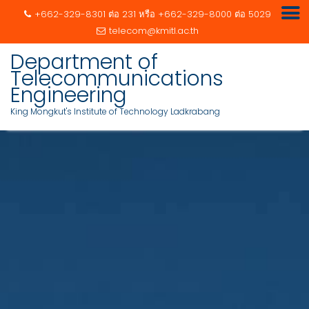
+662-329-8301 ต่อ 231 หรือ +662-329-8000 ต่อ 5029
telecom@kmitl.ac.th
Department of
Telecommunications
Engineering
King Mongkut's Institute of Technology Ladkrabang
Skip
to
content