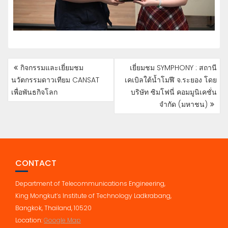
POST
กิจกรรมและเยี่ยมชม
เยี่ยมชม SYMPHONY : สถานี
NAVIGATION
นวัตกรรมดาวเทียม CANSAT
เคเบิลใต้น้ำโมฬี จ.ระยอง โดย
เพื่อพันธกิจโลก
บริษัท ซิมโฟนี่ คอมมูนิเคชั่น
จำกัด (มหาชน)
CONTACT
Department of Telecommunications Engineering,
King Mongkut’s Institute of Technology Ladkrabang,
Bangkok, Thailand, 10520
Location:
Google Map