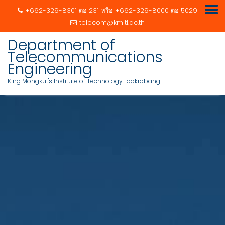
+662-329-8301 ต่อ 231 หรือ +662-329-8000 ต่อ 5029
telecom@kmitl.ac.th
Department of
Telecommunications
Engineering
King Mongkut's Institute of Technology Ladkrabang
Skip
to
content