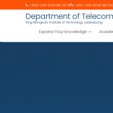
+662-329-8301 ต่อ 231 หรือ +662-329-8000 ต่อ 50
Skip
Department of Telecom
to
King Mongkut's Institute of Technology Ladkrabang
content
Expand Your Knowledge
Acade