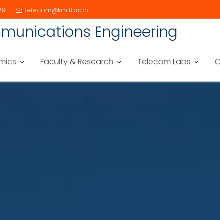
29
telecom@kmitl.ac.th
munications Engineering
mics
Faculty & Research
Telecom Labs
C