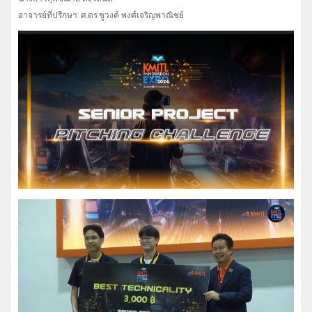
อาจารย์ที่ปรึกษา: ศ.ดร.ชูวงค์ พงศ์เจริญพาณิชย์