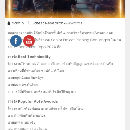
admin
Latest Research & Awards
ขอแสดงความยินดีกับนักศึกษาชั้นปีที่ 4 ภาควิชาวิศวกรรมโทรคมนาคม
สจล.ที่ได้รับรางวัลในกิจกรรม Senior Project Pitching Challenges ในงาน
KMITL Innovation Expo 2024 คือ
รางวัล Best Technicality
โครงงาน”โปรแกรมจำลองการวิเคราะห์ระดับสัญญาณการสื่อสารสำหรับ
ดาวเทียมที่กำหนดโดยซอฟต์แวร์”โดย
นายกฤษณ์ชนะ อินทร์สุข
นายธนาเดช ตันไทย
อาจารย์ที่ปรึกษา: ดร.พีระเมศร์ โชติกวีกิจญาดา
รางวัล Popular Vote Awards
โครงงาน”เครื่องฟอกอากาศหลักการไฟฟ้าสถิต”โดย
นางสาวกัลยรัตน์ กรมกอง
นายธนพล เหมะชัย
นางสาวสุพิชฌาย์ ตะโหนด