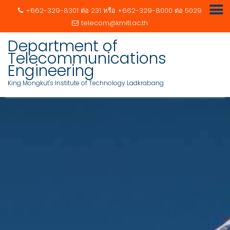
+662-329-8301 ต่อ 231 หรือ +662-329-8000 ต่อ 5029
telecom@kmitl.ac.th
Department of
Telecommunications
Engineering
King Mongkut's Institute of Technology Ladkrabang
Skip
to
content