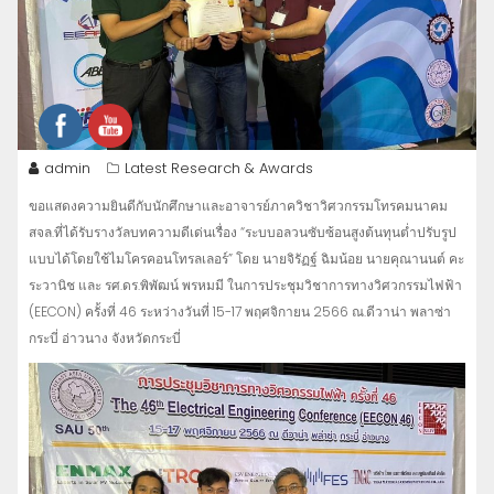
admin
Latest Research & Awards
ขอแสดงความยินดีกับนักศึกษาและอาจารย์ภาควิชาวิศวกรรมโทรคมนาคม
สจล.ที่ได้รับรางวัลบทความดีเด่นเรื่อง “ระบบอลวนซับซ้อนสูงต้นทุนต่ำปรับรูป
แบบได้โดยใช้ไมโครคอนโทรลเลอร์” โดย นายจิรัฏฐ์ ฉิมน้อย นายคุณานนต์ คะ
ระวานิช และ รศ.ดร.พิพัฒน์ พรหมมี ในการประชุมวิชาการทางวิศวกรรมไฟฟ้า
(EECON) ครั้งที่ 46 ระหว่างวันที่ 15-17 พฤศจิกายน 2566 ณ.ดีวาน่า พลาซ่า
กระบี่ อ่าวนาง จังหวัดกระบี่