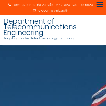
+662-329-8301 ต่อ 231 หรือ +662-329-8000 ต่อ 5029
telecom@kmitl.ac.th
Department of
Telecommunications
Engineering
King Mongkut's Institute of Technology Ladkrabang
Skip
to
content