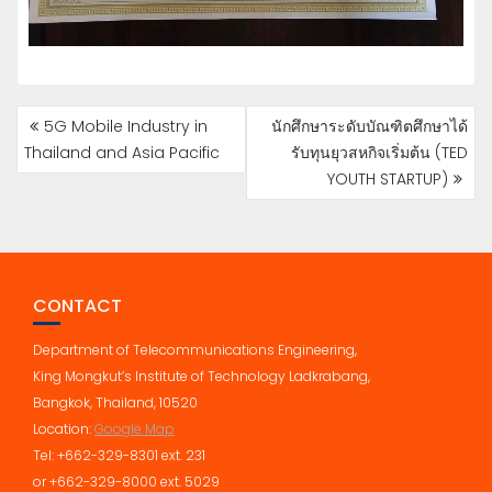
POST
5G Mobile Industry in
นักศึกษาระดับบัณฑิตศึกษาได้
NAVIGATION
Thailand and Asia Pacific
รับทุนยุวสหกิจเริ่มต้น (TED
YOUTH STARTUP)
CONTACT
Department of Telecommunications Engineering,
King Mongkut’s Institute of Technology Ladkrabang,
Bangkok, Thailand, 10520
Location:
Google Map
Tel: +662-329-8301 ext. 231
or +662-329-8000 ext. 5029