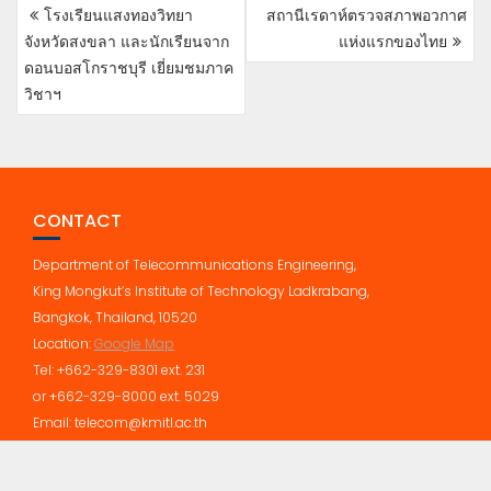
POST
โรงเรียนแสงทองวิทยา
สถานีเรดาห์ตรวจสภาพอวกาศ
NAVIGATION
จังหวัดสงขลา และนักเรียนจาก
แห่งแรกของไทย
ดอนบอสโกราชบุรี เยี่ยมชมภาค
วิชาฯ
CONTACT
Department of Telecommunications Engineering,
King Mongkut’s Institute of Technology Ladkrabang,
Bangkok, Thailand, 10520
Location:
Google Map
Tel: +662-329-8301 ext. 231
or +662-329-8000 ext. 5029
Email: telecom@kmitl.ac.th