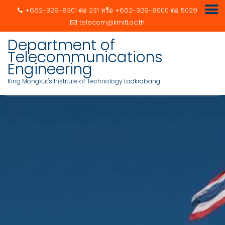
+662-329-8301 ต่อ 231 หรือ +662-329-8000 ต่อ 5029
telecom@kmitl.ac.th
Department of
Telecommunications
Engineering
King Mongkut's Institute of Technology Ladkrabang
Skip
to
content