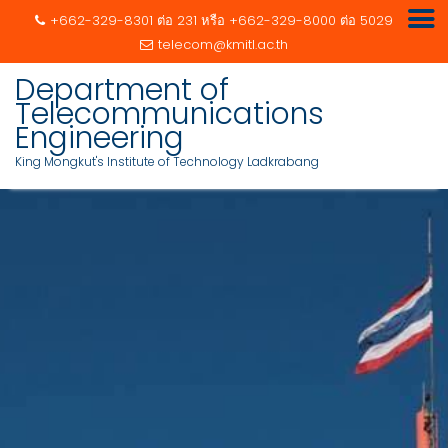
+662-329-8301 ต่อ 231 หรือ +662-329-8000 ต่อ 5029
telecom@kmitl.ac.th
Department of
Telecommunications
Engineering
King Mongkut's Institute of Technology Ladkrabang
Skip
to
content