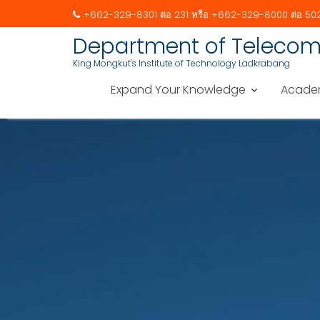
+662-329-8301 ต่อ 231 หรือ +662-329-8000 ต่อ 50
Skip
Department of Telecom
to
King Mongkut's Institute of Technology Ladkrabang
content
Expand Your Knowledge
Acade