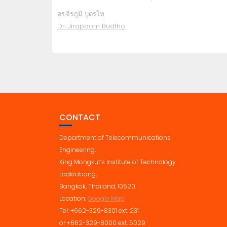
ดร.จิรภูมิ บุตรโท
Dr. Jirapoom Budtho
CONTACT
Department of Telecommunications
Engineering,
King Mongkut’s Institute of Technology
Ladkrabang,
Bangkok, Thailand, 10520
Location:
Google Map
Tel: +662-329-8301 ext. 231
or +662-329-8000 ext. 5029