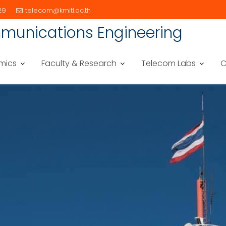
29
telecom@kmitl.ac.th
munications Engineering
mics
Faculty & Research
Telecom Labs
C